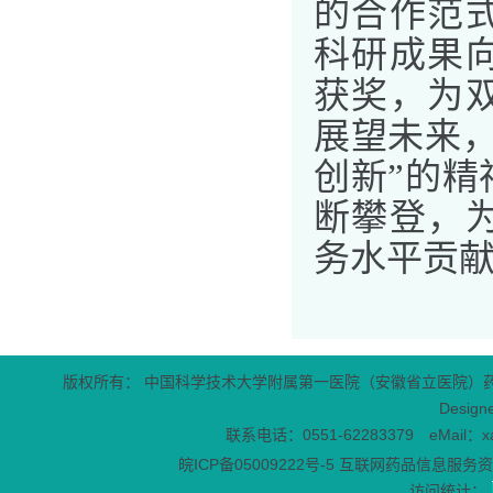
的合作范
科研成果
获奖，为
展望未来
创新
”
的精
断攀登，
务水平贡
版权所有： 中国科学技术大学附属第一医院（安徽省立医院）
Design
联系电话：0551-62283379 eMail：x
皖ICP备05009222号-5
互联网药品信息服务资格
访问统计：