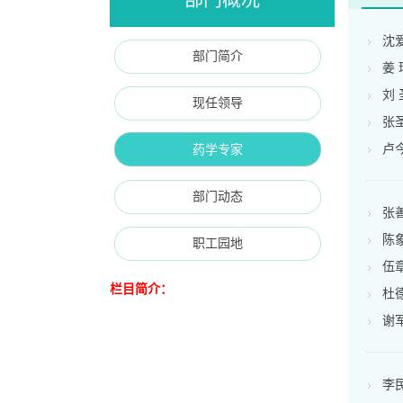
沈
部门简介
姜 
刘 
现任领导
张
卢
药学专家
部门动态
张
陈
职工园地
伍
栏目简介：
杜
谢
李