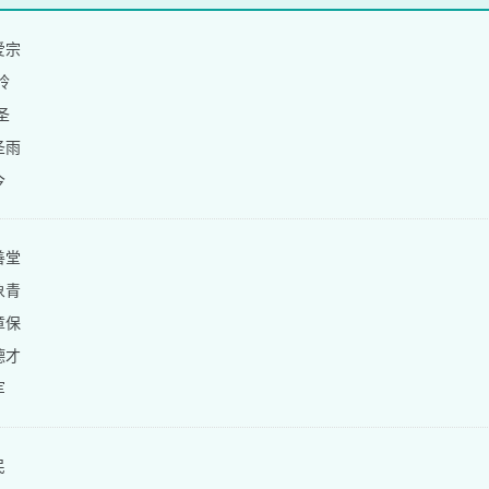
爱宗
玲
圣
圣雨
今
善堂
象青
章保
德才
军
民