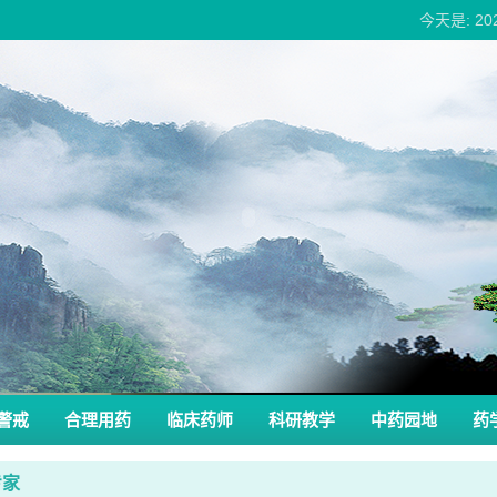
今天是: 2
警戒
合理用药
临床药师
科研教学
中药园地
药
专家