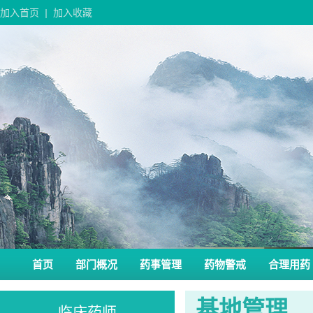
加入首页
|
加入收藏
首页
部门概况
药事管理
药物警戒
合理用药
基地管理
临床药师