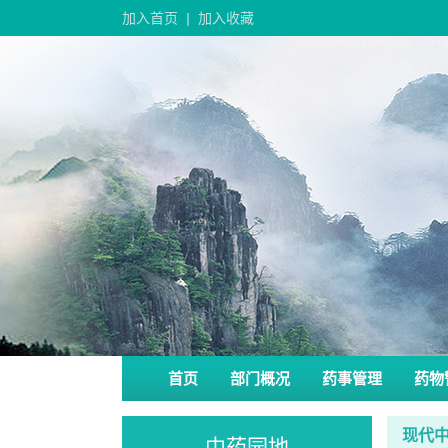
加入首页
|
加入收藏
首页
部门概况
药事管理
药物
现代
中药园地