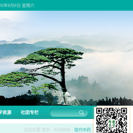
026年8月8日 星期六
学资源
社团专栏
当前位置:
首页
-
中药园地
-
现代中药