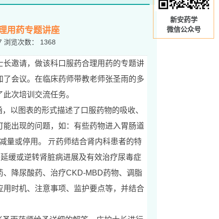
新安药学
理用药专题讲座
微信公众号
7
浏览次数：
1368
士长邀请，做该科口服药合理用药的专题讲
加了会议。在临床药师带教老师张圣雨的多
了此次培训交流任务。
涵，以图表的形式描述了口服药物的吸收、
可能出现的问题，如：有些药物进入胃肠道
减量或停用。 亓药师结合肾内科患者的特
、延缓或逆转肾脏病进展及有效治疗尿毒症
药、降尿酸药、治疗
CKD-MBD
药物、调脂
应用时机、注意事项、监护要点等，并结合