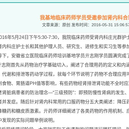
我基地临床药师学员受邀参加肾内科合
文章来源：
原创
发布时间：
2016-05-31 15:06:5
016
年
5
月
24
日下午
5:30-7:30
，我院临床药师受肾内科庄光群护
肾内科庄护士长和其他护理人员、研究生、进修生和实习生等参
导下，安徽省立医院临床药师培训基地学员亓志刚学员圆满完成
亓志刚首先从药物治疗学基础切入，阐述了合理用药的定义和内
、代谢和排泄等药动学过程，就每个环节说明了药物不合理应用
到食物、胃肠道
PH
值等影响，有些药物经肾排泄肾功能不全时应
述肾脏病患者的防治理念—“三级预防”：即预防慢性肾病的发生
者并发症。随后针对肾内科常用的口服药物分五大类阐述：降压
降糖药和糖皮质激素。亓药师详细阐述了各类药物的作用机制、
中发现的实际问题举例说明。