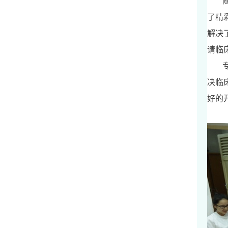
了精
解决
请临
决临
好的