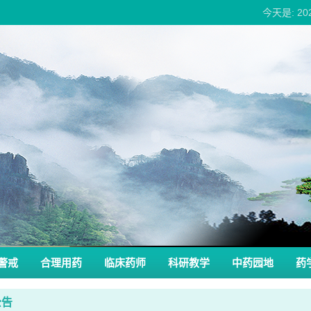
今天是: 2
警戒
合理用药
临床药师
科研教学
中药园地
药
公告