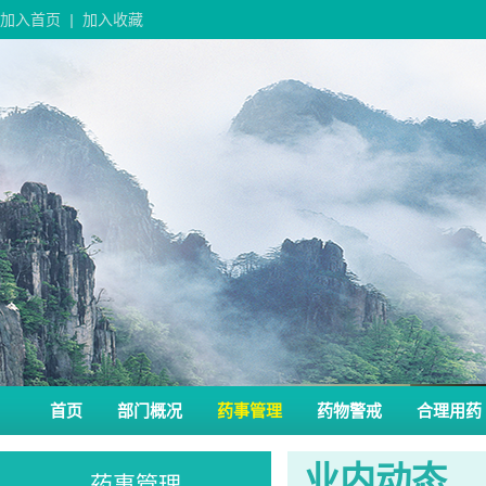
加入首页
|
加入收藏
首页
部门概况
药事管理
药物警戒
合理用药
业内动态
药事管理