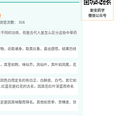
新安药学
！
微信公众号
浏览次数：
316
不同的功效，但是古代人是怎么区分这些中草药
诸物，近取诸身，取类比象，直出感悟，结果历经
芥，其茎如荆，味似芥。凤仙叶，其叶如凤尾，花
。因色白而定名的有白芷、白鲜皮、白芍。其它如
;红蓝花是红花的古名，因其花红叶深蓝而命名
肯定是因其味酸而得名。其他如苦参、苦楝皮、甘