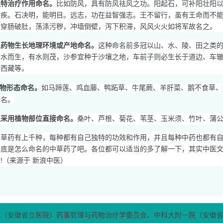
独特治疗作用命名。
比如防风，具有防风祛风之功。阳起石，可补阳壮阳
诸疾。石决明，能明目。远志，功在益智强志。王不留行，虽有王命而不能
可穿肠破肚，荡涤污秽，冲墙倒壁，泻下积滞，风风火火如将军故名之。
以药物生长地理环境或产地命名。
这种命名前多冠以山、水、陵、田之类
得水而生，有水则茂，沙参宜种于沙壤之地，车前子则必生长于道边、车
于西藏等。
物形态命名。
如马蹄莲、鸡血藤、鸭跖草、牛尾蕨、羊肝菜、鹅不食草、
药名。
以采用植物部位直接命名。
桑叶、芦根、菊花、苇茎、玉米须、竹叶、蒲
中草药有上千种，每种都有自己独特的功效和作用，并且每种中药也都有
到底是怎么命名的中草药了吧。各位都可以适当的多了解一下，其实中医
!（来源于 新浪中医）
院（安徽省立医院）药事管理与药物治疗学委员会、中科大附一院（安徽