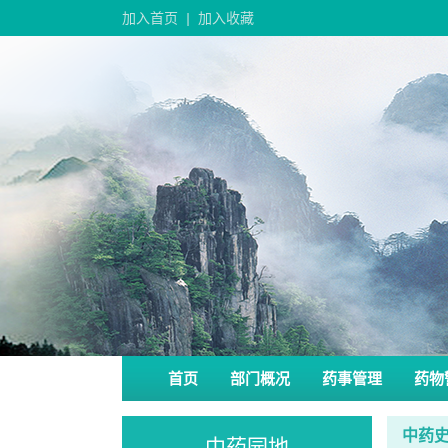
加入首页
|
加入收藏
首页
部门概况
药事管理
药物
中药
中药园地