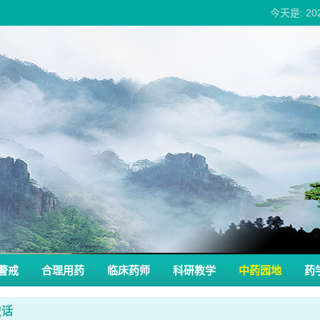
今天是: 2
警戒
合理用药
临床药师
科研教学
中药园地
药
史话