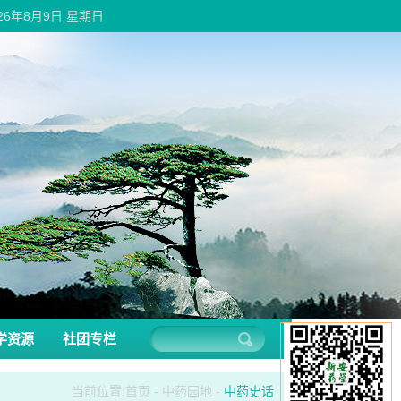
026年8月9日 星期日
学资源
社团专栏
当前位置:
首页
-
中药园地
-
中药史话