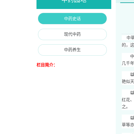
中药史话
现代中药
中草
的，这
中药养生
几千
栏目简介：
艳似
红花
之
草等