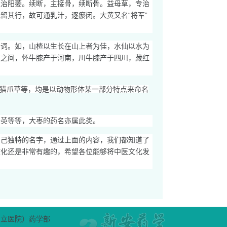
以治阳萎。续断，主接骨，续断骨。益母草，专治
留其行，故可通乳汁，逐瘀闭。大黄又名“将军”
的词。如，山楂以生长在山上者为佳，水仙以水为
辙之间，怀牛膝产于河南，川牛膝产于四川，藏红
猫爪草等，均是以动物形体某一部分特点来命名
公英等等，大枣的药名亦属此类。
自己独特的名字，通过上面的内容，我们都知道了
文化还是非常有趣的，希望各位能够将中医文化发
省立医院）药学部