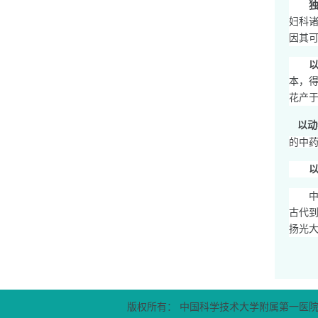
妇科
因其
本，
花产
以动
的中
古代
扬光大
版权所有： 中国科学技术大学附属第一医