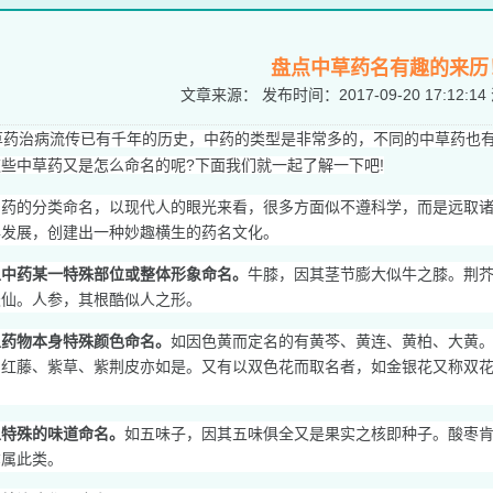
盘点中草药名有趣的来历
文章来源：
发布时间：
2017-09-20 17:12:14
药治病流传已有千年的历史，中药的类型是非常多的，不同的中草药也有
些中草药又是怎么命名的呢?下面我们就一起了解一下吧!
中药的分类命名，以现代人的眼光来看，很多方面似不遵科学，而是远取
年发展，创建出一种妙趣横生的药名文化。
以中药某一特殊部位或整体形象命名。
牛膝，因其茎节膨大似牛之膝。荆
天仙。人参，其根酷似人之形。
以药物本身特殊颜色命名。
如因色黄而定名的有黄芩、黄连、黄柏、大黄
、红藤、紫草、紫荆皮亦如是。又有以双色花而取名者，如金银花又称双花
。
以特殊的味道命名。
如五味子，因其五味俱全又是果实之核即种子。酸枣
亦属此类。